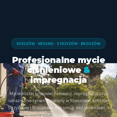
RZESZÓW · KROSNO · STRZYŻÓW · BRZOZÓW
Profesjonalne mycie
ciśnieniowe
&
impregnacja
Mycie kostki brukowej i elewacji, impregnacja oraz
udrażnianie rynien. Działamy w Rzeszowie, Krośnie,
Strzyżowie i Brzozowie. Bez smug, bez uszkodzeń, z
gwarancją jakości.