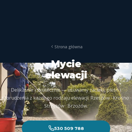
Strona główna
Mycie
elewacji
Delikatnie i skutecznie — usuwamy zacieki, pleśń i
zabrudzenia z każdego rodzaju elewacji. Rzeszów · Krosno ·
Strzyżów · Brzozów.
530 509 788