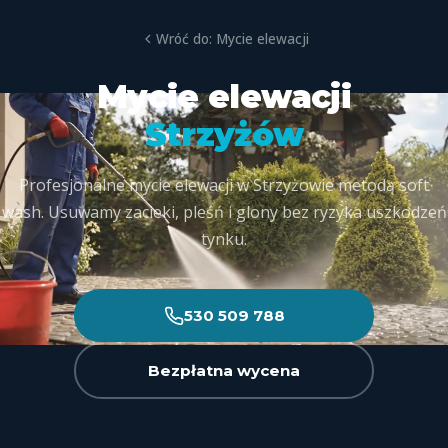
Wróć do: Mycie elewacji
Mycie elewacji
Strzyżów
Profesjonalne mycie elewacji w Strzyżowie metodą soft
wash. Usuwamy zacieki, pleśń i glony bez ryzyka uszkodzeń
tynku.
530 509 788
Bezpłatna wycena