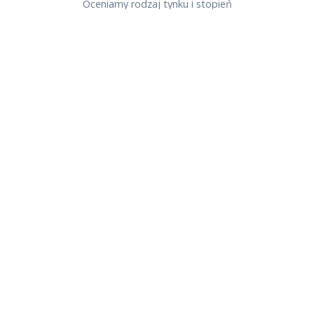
Oceniamy rodzaj tynku i stopień
zabrudzenia — wycena gratis.
2
Dobór metody
W Strzyżowie oceniamy stan elewacji i
dobieramy ciśnienie oraz środki
chemiczne odpowiednie do materiału.
3
Mycie elewacji
Nanoszenie preparatu, czas działania,
spłukanie — bez smug i uszkodzeń.
Praca trwa zwykle 1 dzień.