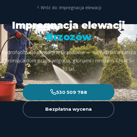
Wróć do: Impregnacja elewacji
Impregnacja elewacji
Brzozów
Hydrofobizacja elewacji w Brzozowie — niewidzialna tarcza
chroniąca dom przed wilgocią, glonami i mrozem. Efekt 5–
10 lat.
530 509 788
Bezpłatna wycena