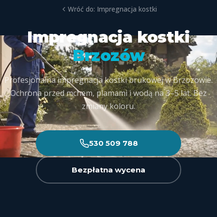
Wróć do: Impregnacja kostki
Impregnacja kostki
Brzozów
Profesjonalna impregnacja kostki brukowej w Brzozowie.
Ochrona przed mchem, plamami i wodą na 3–5 lat. Bez
zmiany koloru.
530 509 788
Bezpłatna wycena