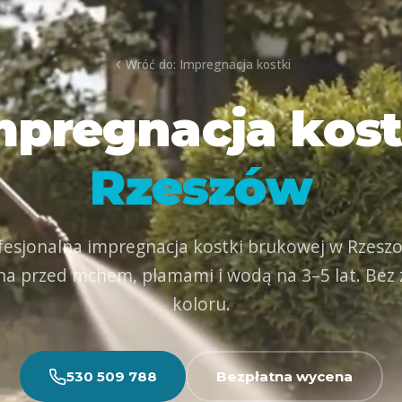
Wróć do: Impregnacja kostki
mpregnacja kost
Rzeszów
fesjonalna impregnacja kostki brukowej w Rzeszo
a przed mchem, plamami i wodą na 3–5 lat. Bez
koloru.
530 509 788
Bezpłatna wycena