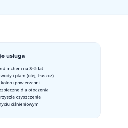
e usługa
ed mchem na 3–5 lat
ody i plam (olej, tłuszcz)
 koloru powierzchni
ezpieczne dla otoczenia
przyszłe czyszczenie
myciu ciśnieniowym