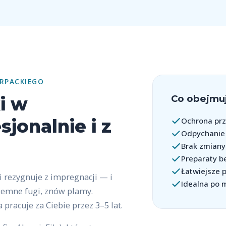
RPACKIEGO
Co obejmuj
i w
jonalnie i z
Ochrona prz
Odpychanie w
Brak zmiany
Preparaty b
Łatwiejsze 
 rezygnuje z impregnacji — i
Idealna po 
iemne fugi, znów plamy.
pracuje za Ciebie przez 3–5 lat.