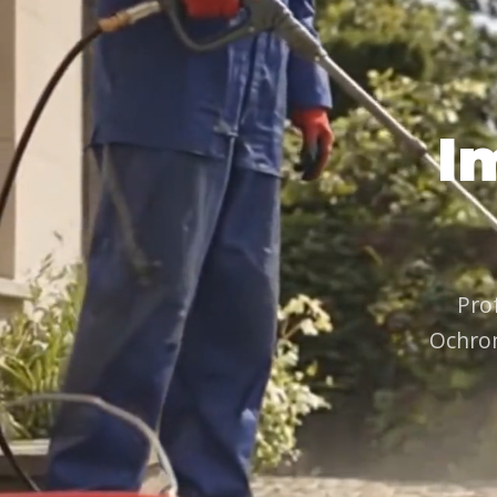
I
Pro
Ochron