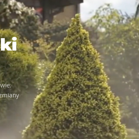
ki
wie.
 zmiany